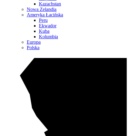
Kazachstan
Nowa Zelandia
Ameryka Łacińska
Peru
Ekwador
Kuba
Kolumbia
Europa
Polska