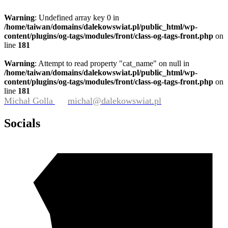
Warning
: Undefined array key 0 in
/home/taiwan/domains/dalekowswiat.pl/public_html/wp-
content/plugins/og-tags/modules/front/class-og-tags-front.php
on
line
181
Warning
: Attempt to read property "cat_name" on null in
/home/taiwan/domains/dalekowswiat.pl/public_html/wp-
content/plugins/og-tags/modules/front/class-og-tags-front.php
on
line
181
Michał Golla
michal@dalekowswiat.pl
Socials