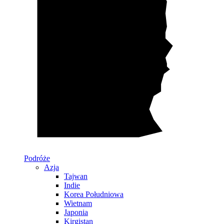
Podróże
Azja
Tajwan
Indie
Korea Południowa
Wietnam
Japonia
Kirgistan