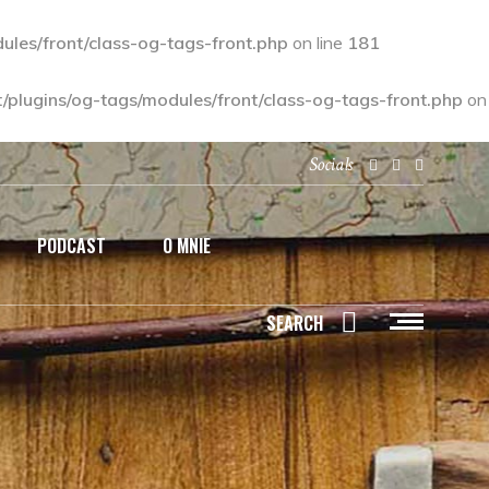
les/front/class-og-tags-front.php
on line
181
plugins/og-tags/modules/front/class-og-tags-front.php
on
Socials
PODCAST
O MNIE
SEARCH