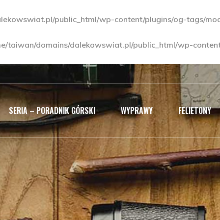
ekowswiat.pl/public_html/wp-content/plugins/og-tags/modu
e/taiwan/domains/dalekowswiat.pl/public_html/wp-content/
SERIA – PORADNIK GÓRSKI
WYPRAWY
FELIETONY