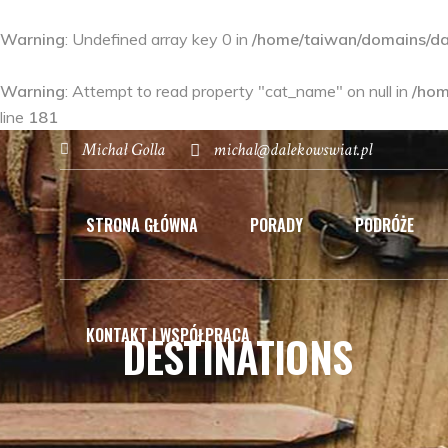
Warning
: Undefined array key 0 in
/home/taiwan/domains/dal
Warning
: Attempt to read property "cat_name" on null in
/hom
line
181
Michał Golla
michal@dalekowswiat.pl
STRONA GŁÓWNA
PORADY
PODRÓŻE
KONTAKT I WSPÓŁPRACA
DESTINATIONS