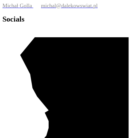
Michał Golla
michal@dalekowswiat.pl
Socials