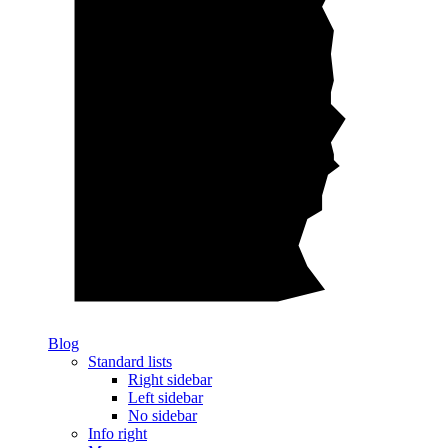
Blog
Standard lists
Right sidebar
Left sidebar
No sidebar
Info right