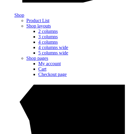
Shop
Product List
Shop layouts
2 columns
3 columns
4 columns
4 columns wide
5 columns wide
Shop pages
My account
Cart
Checkout page