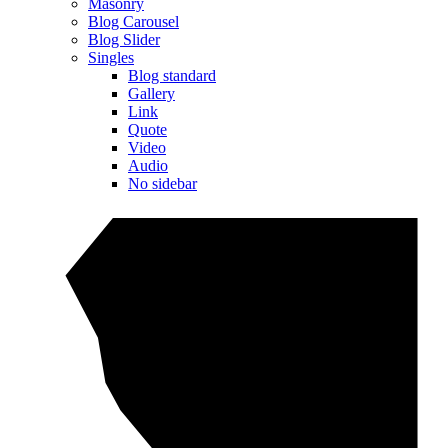
Masonry
Blog Carousel
Blog Slider
Singles
Blog standard
Gallery
Link
Quote
Video
Audio
No sidebar