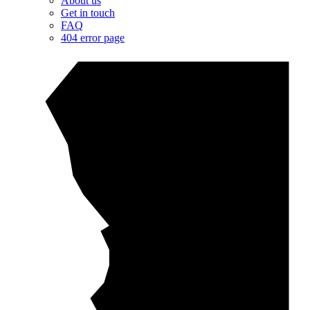
About us
Get in touch
FAQ
404 error page