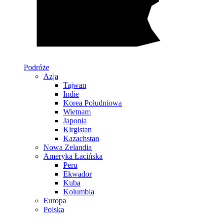
Podróże
Azja
Tajwan
Indie
Korea Południowa
Wietnam
Japonia
Kirgistan
Kazachstan
Nowa Zelandia
Ameryka Łacińska
Peru
Ekwador
Kuba
Kolumbia
Europa
Polska