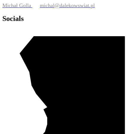
Michał Golla
michal@dalekowswiat.pl
Socials