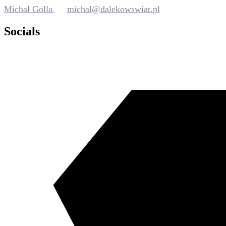
Michał Golla
michal@dalekowswiat.pl
Socials