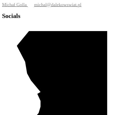
Michał Golla
michal@dalekowswiat.pl
Socials