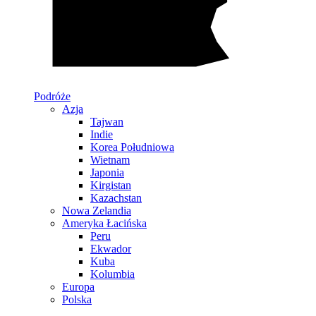
Podróże
Azja
Tajwan
Indie
Korea Południowa
Wietnam
Japonia
Kirgistan
Kazachstan
Nowa Zelandia
Ameryka Łacińska
Peru
Ekwador
Kuba
Kolumbia
Europa
Polska