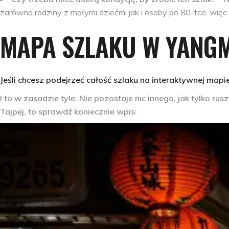
zarówno rodziny z małymi dziećmi jak i osoby po 80-tce, więc
MAPA SZLAKU W YANG
J
eśli chcesz podejrz
eć całoś
ć
szlaku na interaktywnej mapie
I to w zasadzie tyle. Nie pozostaje nic innego, jak tylko ru
Tajpej, to sprawdź koniecznie wpis: