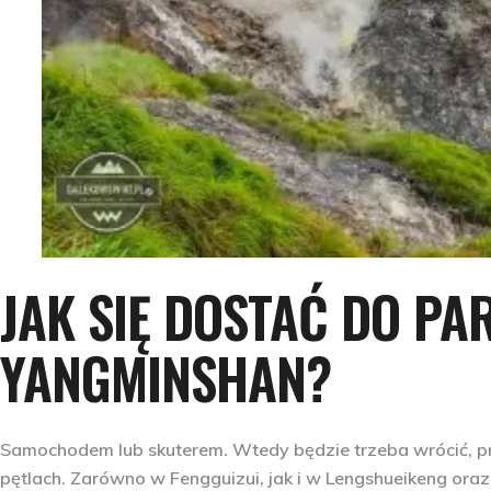
JAK SIĘ DOSTAĆ DO P
YANGMINSHAN?
Samochodem lub skuterem
. Wtedy będzie trzeba wrócić, p
pętlach. Zarówno w Fengguizui, jak i w Lengshueikeng oraz