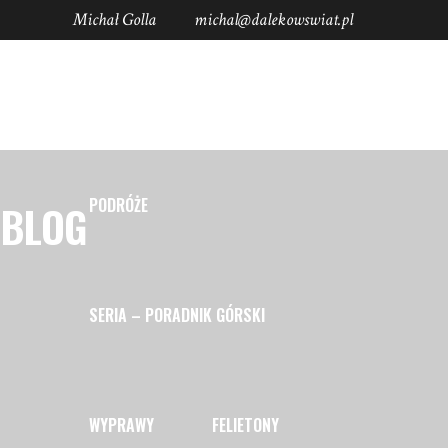
Michał Golla
michal@dalekowswiat.pl
Socials
STRONA GŁÓWNA
PORADY
PODRÓŻE
BLOG
SERIA – PORADNIK GÓRSKI
WYPRAWY
FELIETONY