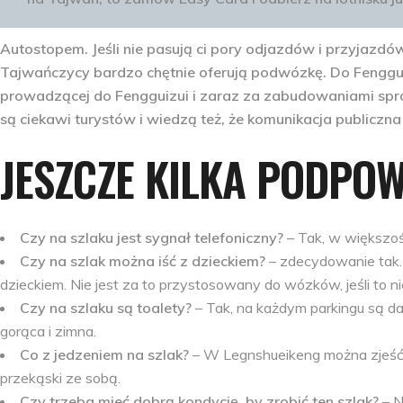
Autostopem
. Jeśli nie pasują ci pory odjazdów i przyjazd
Tajwańczycy bardzo chętnie oferują podwózkę. Do Fengguiz
prowadzącej do Fengguizui i zaraz za zabudowaniami spró
są ciekawi turystów i wiedzą też, że komunikacja publiczn
JESZCZE KILKA PODPOW
Czy na szlaku jest sygnał telefoniczny?
– Tak, w większoś
Czy na szlak można iść z dzieckiem?
– zdecydowanie tak. 
dzieckiem. Nie jest za to przystosowany do wózków, jeśli to n
Czy na szlaku są toalety?
– Tak, na każdym parkingu są da
gorąca i zimna.
Co z jedzeniem na szlak?
– W Legnshueikeng można zjeść 
przekąski ze sobą.
Czy trzeba mieć dobrą kondycję, by zrobić ten szlak?
– N