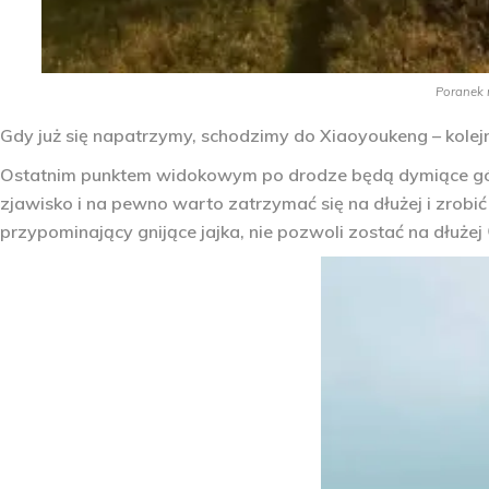
Poranek 
Gdy już się napatrzymy, schodzimy do Xiaoyoukeng – kolej
Ostatnim punktem widokowym po drodze będą dymiące góry 
zjawisko i na pewno warto zatrzymać się na dłużej i zrobi
przypominający gnijące jajka, nie pozwoli zostać na dłużej 