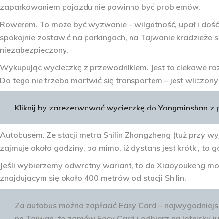
zaparkowaniem pojazdu nie powinno być problemów.
Rowerem
. To może być wyzwanie – wilgotność, upał i do
spokojnie zostawić na parkingach, na Tajwanie kradzieże 
niezabezpieczony.
Wykupując wycieczkę z przewodnikiem
. Jest to ciekawe r
Do tego nie trzeba martwić się transportem – jest wliczon
Kliknij by zarezerwować wycieczkę do Y
angminshan z
Autobusem
. Ze stacji metra Shilin Zhongzheng (tuż przy wy
zajmuje około godziny, bo mimo, iż dystans jest krótki, to 
Jeśli wybierzemy odwrotny wariant, to do Xiaoyoukeng mo
znajdującym się około 400 metrów od stacji Shilin.
Za autobus można zapłacić Easy Card – najwygodniejszą
na Tajwan, to zamów Easy Card i odbierz na lotnisku ju