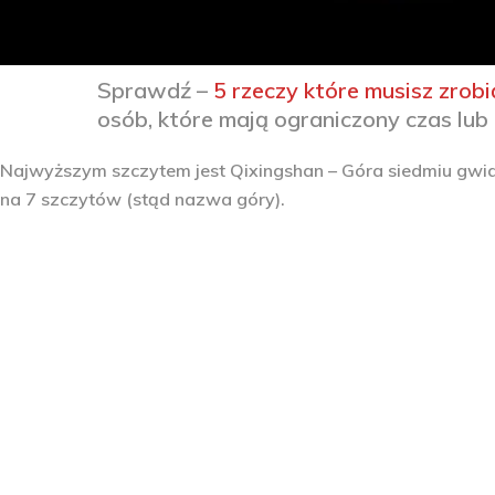
Sprawdź –
5 rzeczy które musisz zrobi
osób, które mają ograniczony czas lub 
Najwyższym szczytem jest Qixingshan – Góra siedmiu gwiazd
na 7 szczytów (stąd nazwa góry).