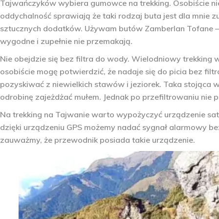
Tajwańczyków wybiera gumowce na trekking. Osobiście nie l
oddychalność sprawiają że taki rodzaj buta jest dla mnie 
sztucznych dodatków. Używam butów Zamberlan Tofane – z
wygodne i zupełnie nie przemakają.
Nie obejdzie się bez filtra do wody. Wielodniowy trekkin
osobiście mogę potwierdzić, że nadaje się do picia bez fil
pozyskiwać z niewielkich stawów i jeziorek. Taka stojąca 
odrobinę zajeżdżać mułem. Jednak po przefiltrowaniu ni
Na trekking na Tajwanie warto wypożyczyć urządzenie sate
dzięki urządzeniu GPS możemy nadać sygnał alarmowy bez
zauważmy, że przewodnik posiada takie urządzenie.