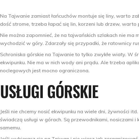
Na Tajwanie zamiast łańcuchów montuje się liny, warto zab
dość strome, trzeba łapać się lin, korzeni lub drzew, warto
Nie można zapomnieć, że na tajwańskich szlakach nie ma m
wychodzić w góry. Zdarzały się przypadki, że ratownicy rusza
Schroniska górskie na Tajwanie to tylko zwykłe wiaty. W 
ekwipunku. Nie ma w nich wody ani prądu. Ale trzeba aplik
noclegowych jest mocno ograniczona.
USŁUGI GÓRSKIE
Jeśli nie chcemy nosić ekwipunku na wiele dni, żywności i
świadczą usługi w górach. Są przewodnikami, nosiczami i k
samemu.
Jeśli wybierasz się na Tajwan i nie wiesz jak zorganizowa