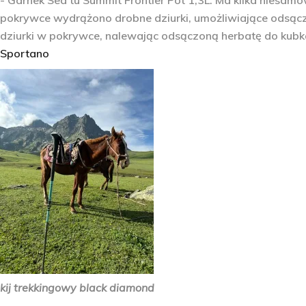
- Garnek Sea tu Summit Frontier Pot 1,3L. Ma kilka niesamow
pokrywce wydrążono drobne dziurki, umożliwiające odsącz
dziurki w pokrywce, nalewając odsączoną herbatę do kubk
Sportano
kij trekkingowy black diamond