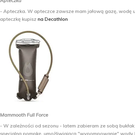
Apteczka
- Apteczka. W apteczce zawsze mam jałową gazę, wodę ut
apteczkę kupisz
na Decathlon
Mammooth Full Force
- W zależności od sezonu - latem zabieram ze sobą bukł
specjalną pompkę, umożliwiającą "wypompowanie" wody 