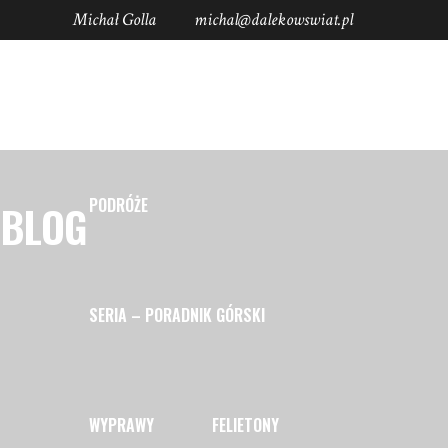
Michał Golla
michal@dalekowswiat.pl
Socials
STRONA GŁÓWNA
PORADY
PODRÓŻE
BLOG
SERIA – PORADNIK GÓRSKI
WYPRAWY
FELIETONY