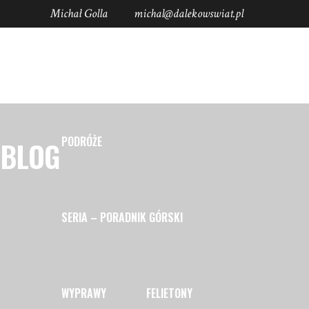
Michał Golla
michal@dalekowswiat.pl
Socials
STRONA GŁÓWNA
PORADY
PODRÓŻE
BLOG
SERIA – PORADNIK GÓRSKI
WYPRAWY
FELIETONY