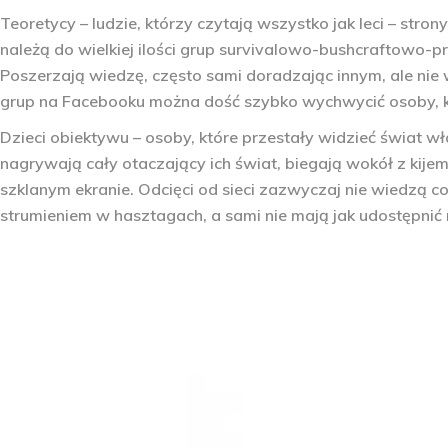
Teoretycy
– ludzie, którzy czytają wszystko jak leci – stro
należą do wielkiej ilości grup survivalowo-bushcraftow
Poszerzają wiedzę, często sami doradzając innym, ale nie
grup na Facebooku można dość szybko wychwycić osoby, kt
Dzieci obiektywu
– osoby, które przestały widzieć świat w
nagrywają cały otaczający ich świat, biegają wokół z kijem 
szklanym ekranie. Odcięci od sieci zazwyczaj nie wiedzą co
strumieniem w hasztagach, a sami nie mają jak udostępnić r