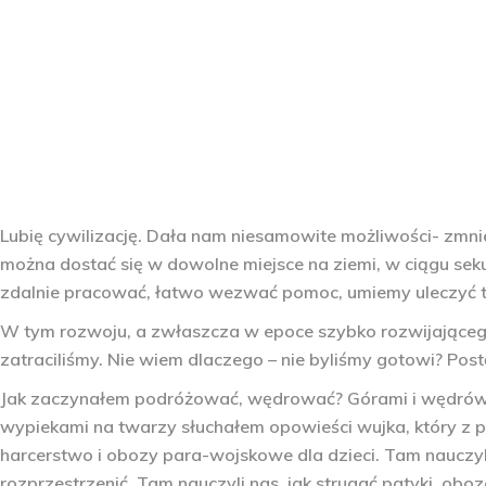
Lubię cywilizację. Dała nam niesamowite możliwości- zmnie
można dostać się w dowolne miejsce na ziemi, w ciągu 
zdalnie pracować, łatwo wezwać pomoc, umiemy uleczyć tak
W tym rozwoju, a zwłaszcza w epoce szybko rozwijającego si
zatraciliśmy. Nie wiem dlaczego – nie byliśmy gotowi? Pos
Jak zaczynałem podróżować, wędrować? Górami i wędrówkam
wypiekami na twarzy słuchałem opowieści wujka, który z pl
harcerstwo i obozy para-wojskowe dla dzieci. Tam nauczyli 
rozprzestrzenić. Tam nauczyli nas, jak strugać patyki, ob