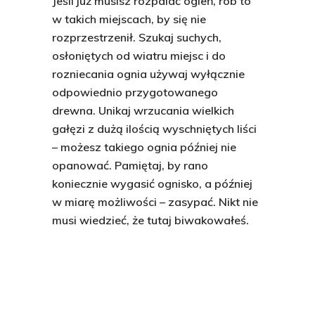
Jeśli już musisz rozpalać ogień, rób to
w takich miejscach, by się nie
rozprzestrzenił. Szukaj suchych,
osłoniętych od wiatru miejsc i do
rozniecania ognia używaj wyłącznie
odpowiednio przygotowanego
drewna. Unikaj wrzucania wielkich
gałęzi z dużą ilością wyschniętych liści
– możesz takiego ognia później nie
opanować. Pamiętaj, by rano
koniecznie wygasić ognisko, a później
w miarę możliwości – zasypać. Nikt nie
musi wiedzieć, że tutaj biwakowałeś.