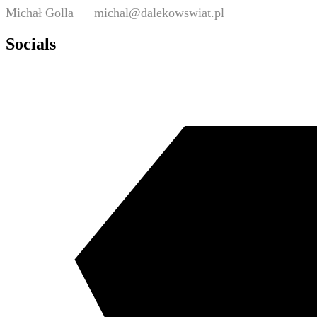
Michał Golla
michal@dalekowswiat.pl
Socials