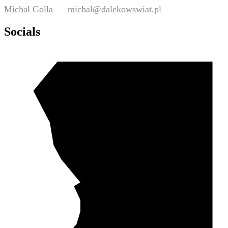
Michał Golla
michal@dalekowswiat.pl
Socials