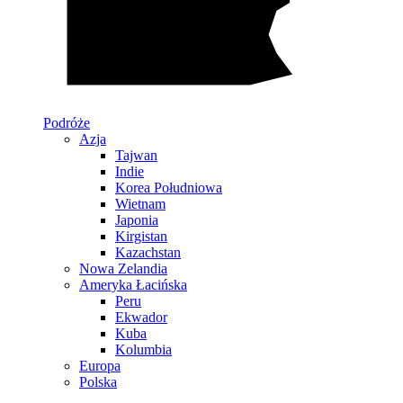
Podróże
Azja
Tajwan
Indie
Korea Południowa
Wietnam
Japonia
Kirgistan
Kazachstan
Nowa Zelandia
Ameryka Łacińska
Peru
Ekwador
Kuba
Kolumbia
Europa
Polska