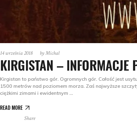
14 września 2018
by
Michał
KIRGISTAN – INFORMACJE 
Kirgistan to państwo gór. Ogromnych gór. Całość jest usy
1500 metrów nad poziomem morza. Zaś najwyższe szczyty s
ciężkimi zimami i ewidentnym
READ MORE
Share