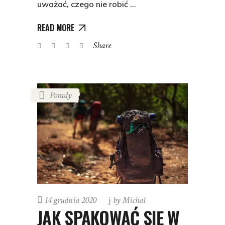
uważać, czego nie robić
READ MORE
Share
Porady
14 grudnia 2020
by
Michał
JAK SPAKOWAĆ SIĘ W