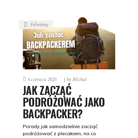
Felietony
4 czerwca 2025
by
Michał
JAK ZACZĄĆ
PODRÓŻOWAĆ JAKO
BACKPACKER?
Porady jak samodzielnie zacząć
podróżować z plecakiem, na co