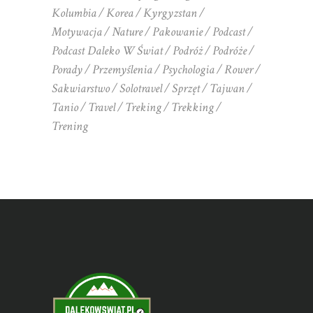
Kolumbia
Korea
Kyrgyzstan
Motywacja
Nature
Pakowanie
Podcast
Podcast Daleko W Świat
Podróż
Podróże
Porady
Przemyślenia
Psychologia
Rower
Sakwiarstwo
Solotravel
Sprzęt
Tajwan
Tanio
Travel
Treking
Trekking
Trening