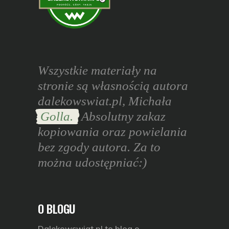
Wszystkie materiały na
stronie są własnością autora
dalekowswiat.pl, Michała
Golla.
Absolutny zakaz
kopiowania oraz powielania
bez zgody autora. Za to
można udostępniać:)
O BLOGU
Dalekowswiat.pl
to blog o