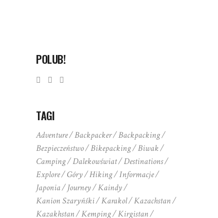
POLUB!
TAGI
Adventure
Backpacker
Backpacking
Bezpieczeństwo
Bikepacking
Biwak
Camping
Dalekowświat
Destinations
Explore
Góry
Hiking
Informacje
Japonia
Journey
Kaindy
Kanion Szaryńśki
Karakol
Kazachstan
Kazakhstan
Kemping
Kirgistan