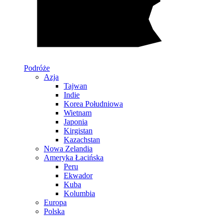
Podróże
Azja
Tajwan
Indie
Korea Południowa
Wietnam
Japonia
Kirgistan
Kazachstan
Nowa Zelandia
Ameryka Łacińska
Peru
Ekwador
Kuba
Kolumbia
Europa
Polska