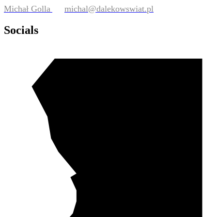
Michał Golla
michal@dalekowswiat.pl
Socials