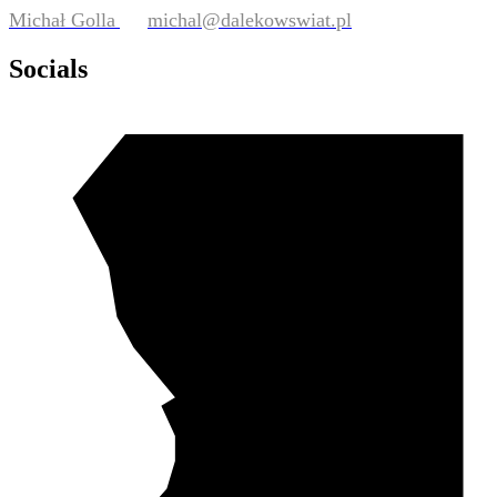
Michał Golla
michal@dalekowswiat.pl
Socials