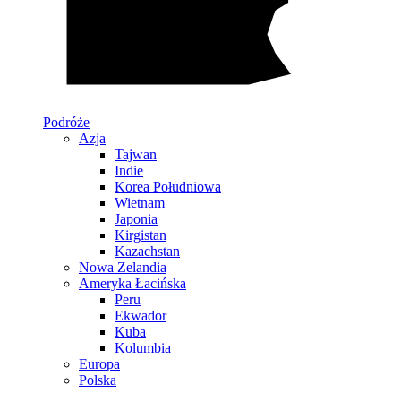
Podróże
Azja
Tajwan
Indie
Korea Południowa
Wietnam
Japonia
Kirgistan
Kazachstan
Nowa Zelandia
Ameryka Łacińska
Peru
Ekwador
Kuba
Kolumbia
Europa
Polska