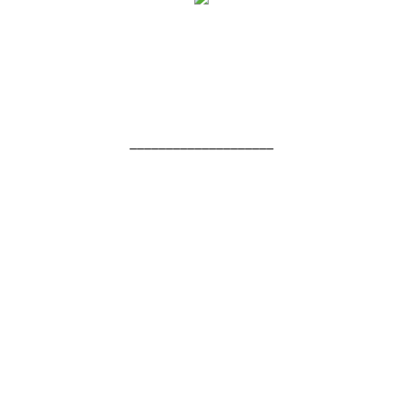
____________________