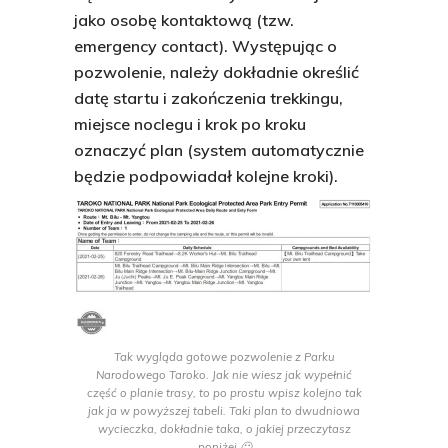
jako osobę kontaktową (tzw.
emergency contact). Występując o
pozwolenie, należy dokładnie określić
datę startu i zakończenia trekkingu,
miejsce noclegu i krok po kroku
oznaczyć plan (system automatycznie
będzie podpowiadał kolejne kroki).
Tak wygląda gotowe pozwolenie z Parku
Narodowego Taroko. Jak nie wiesz jak wypełnić
część o planie trasy, to po prostu wpisz kolejno tak
jak ja w powyższej tabeli. Taki plan to dwudniowa
wycieczka, dokładnie taka, o jakiej przeczytasz
poniżej 🙂