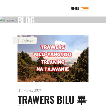
MENU
BLOG
Tajwan
1 marca 2021
TRAWERS BILU 畢