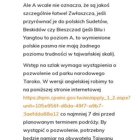
Ale A wcale nie oznacza, że są jakoś
szczególnie łatwe! Zwłaszcza, jeśli
przyrównać je do polskich Sudetów,
Beskidów czy Bieszczad (jeśli Bilu i
Yangtou to poziom A, to wymienione
polskie pasma nie mają żadnego
poziomu trudności w tajwańskiej skali).
Wstęp na szlak wymaga wystąpienia o
pozwolenie od parku narodowego
Taroko. W wersji angielskiej robimy to
na poniższej stronie internetowej
https://npm.cpami.gov.tw/en/apply_1_2.aspx?
unit=105e956f-d8da-49f7-a9b7-
3aefdda88a12
co najmniej 7 dni przed
planowanym terminem podróży. By
wystąpić o pozwolenie, potrzebny
będzie namiar na obywatela Tajwanu