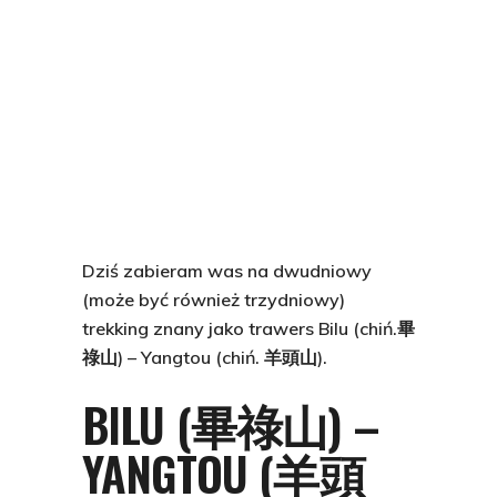
Dziś zabieram was na dwudniowy
(może być również trzydniowy)
trekking znany jako trawers Bilu (chiń.畢
祿山) – Yangtou (chiń. 羊頭山).
BILU (畢祿山) –
YANGTOU (羊頭