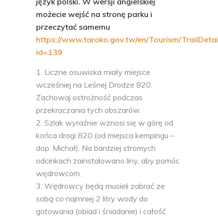
język polski. W wersji angielskiej
możecie wejść na stronę parku i
przeczytać samemu
https://www.taroko.gov.tw/en/Tourism/TrailDetai
id=139
Liczne osuwiska miały miejsce
wcześniej na Leśnej Drodze 820.
Zachowaj ostrożność podczas
przekraczania tych obszarów.
Szlak wyraźnie wznosi się w górę od
końca drogi 820 (od miejsca kempingu –
dop. Michał). Na bardziej stromych
odcinkach zainstalowano liny, aby pomóc
wędrowcom.
Wędrowcy będą musieli zabrać ze
sobą co najmniej 2 litry wody do
gotowania (obiad i śniadanie) i całość