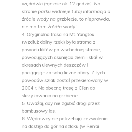
wędrówki (łącznie ok. 12 godzin).
Na
stronie parku widnieje tutaj informacja o
źródle wody na grzbiecie, to nieprawda,
nie ma tam źródła wody!
Oryginalna trasa na Mt. Yangtou
(wzdłuż doliny rzeki) była stroma z
powodu klifów po wschodniej stronie,
powodujących osunięcia ziemi i skał w
okresach ulewnych deszczów i
pociągając za sobą liczne ofiary. Z tych
powodów szlak został przekierowany w
2004 r. Na obecną trasę z Ci’en do
skrzyżowania na grzbiecie.
Uważaj, aby nie zgubić drogi przez
bambusowy las.
Wędrowcy nie potrzebują zezwolenia
na dostęp do gór na szlaku (w Ren’ai