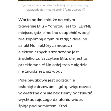
Jedno z miejsc na drodze leśnej gdzie drzewa się
przerzedzają i można zrobić fajne zdjęcie 🙂
Warto nadmienić, że na całym
trawersie Bilu – Yangtou jest to JEDYNE
miejsce, gdzie można uzupełnić wodę!
Nie zapomnij o tym ruszając dalej na
szlak! Na niektórych mapach
elektronicznych zaznaczone jest
źródełko za szczytem Bilu, ale jest to
przekłamanie! Na całej trasie nigdzie
nie znajdziesz już wody.
Pole biwakowe jest porządnie
osłonięte drzewami i górą, więc nawet
w wietrzne dni nie będziemy odczuwać
wychładzającego działania wiatru,
śpiąc pod namiotem. Ktoś