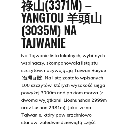
祿山(3371M) –
YANGTOU 羊頭山
(3035M) NA
TAJWANIE
Na Tajwanie lista lokalnych, wybitnych
wspinaczy, skomponowała listę stu
szczytów, nazywając ją Taiwan Baiyue
(台灣百嶽). Na listę zostało wpisanych
100 szczytów, których wysokość sięga
powyżej 3000m nad poziom morza (z
dwoma wyjątkami, Lioshunshan 2999m
oraz Lushan 2981m). Jako, że na
Tajwanie, który powierzchniowo
stanowi zaledwie dziewiątą część