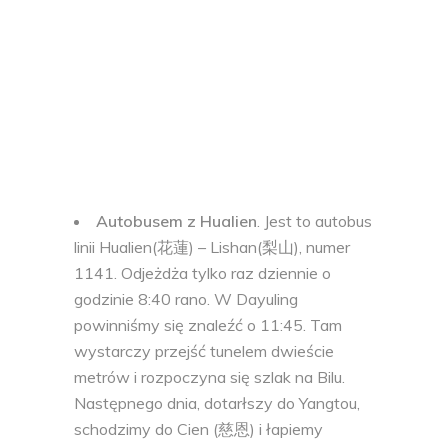
Autobusem z Hualien
. Jest to autobus
linii Hualien(花蓮) – Lishan(梨山), numer
1141. Odjeżdża tylko raz dziennie o
godzinie 8:40 rano. W Dayuling
powinniśmy się znaleźć o 11:45. Tam
wystarczy przejść tunelem dwieście
metrów i rozpoczyna się szlak na Bilu.
Następnego dnia, dotarłszy do Yangtou,
schodzimy do Cien (慈恩) i łapiemy