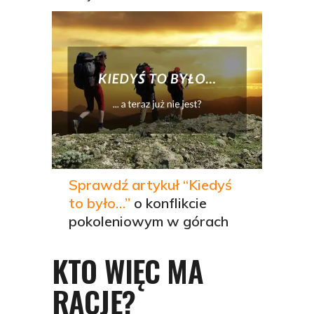
Sprawdź artykuł “Kiedyś
to było…”
o konflikcie
pokoleniowym w górach
KTO WIĘC MA
RACJĘ?