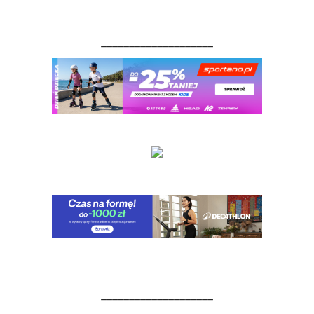
____________________
____________________