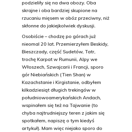
podzieliły się na dwa obozy. Oba
skrajne i oba bardziej skupione na
rzucaniu mięsem w obóz przeciwny, niż
skłonne do jakiejkolwiek dyskusji.
Osobiście – chodzę po górach już
nieomal 20 lat. Przemierzyłem Beskidy,
Bieszczady, część Sudetów, Tatr,
trochę Karpat w Rumunii, Alpy we
Włoszech, Szwajcarii i Francji, sporo
gór Niebiańskich (Tien Shan) w
Kazachstanie i Kirgistanie, odbyłem
kilkadziesiąt długich trekingów w
południowoamerykańskich Andach,
wspinałem się też na Tajwanie (to
chyba najtrudniejszy teren z jakim się
spotkałem, napiszę o tym kiedyś
artykuł). Mam więc niejako sporo do