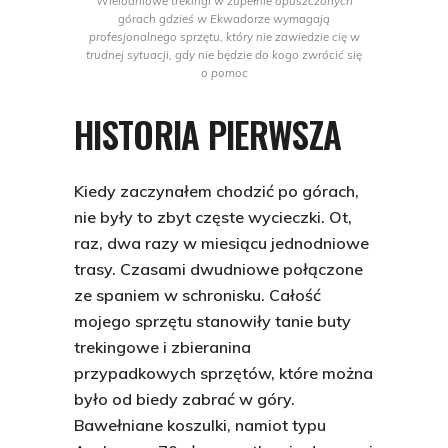
Wielodniowe trekingi w zupełnie opuszczonych
górach gdzieś w Ekwadorze wymagają
profesjonalnego sprzętu, który nie zawiedzie cię w
trudnej sytuacji, gdy nie będzie do kogo zwrócić się
o pomoc
HISTORIA PIERWSZA
Kiedy zaczynałem chodzić po górach,
nie były to zbyt częste wycieczki. Ot,
raz, dwa razy w miesiącu jednodniowe
trasy. Czasami dwudniowe połączone
ze spaniem w schronisku. Całość
mojego sprzętu stanowiły tanie buty
trekingowe i zbieranina
przypadkowych sprzętów, które można
było od biedy zabrać w góry.
Bawełniane koszulki, namiot typu