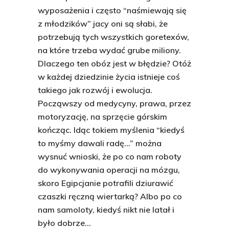
wyposażenia i często “naśmiewają się
z młodzików” jacy oni są słabi, że
potrzebują tych wszystkich goretexów,
na które trzeba wydać grube miliony.
Dlaczego ten obóz jest w błędzie? Otóż
w każdej dziedzinie życia istnieje coś
takiego jak rozwój i ewolucja.
Począwszy od medycyny, prawa, przez
motoryzację, na sprzęcie górskim
kończąc. Idąc tokiem myślenia “kiedyś
to myśmy dawali radę…” można
wysnuć wnioski, że po co nam roboty
do wykonywania operacji na mózgu,
skoro Egipcjanie potrafili dziurawić
czaszki ręczną wiertarką? Albo po co
nam samoloty, kiedyś nikt nie latał i
było dobrze…