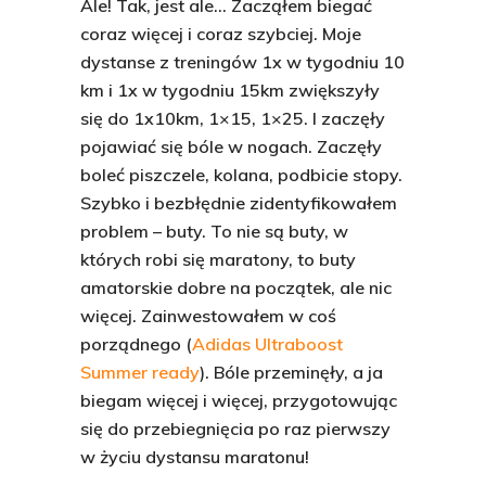
Ale! Tak, jest ale… Zacząłem biegać
coraz więcej i coraz szybciej. Moje
dystanse z treningów 1x w tygodniu 10
km i 1x w tygodniu 15km zwiększyły
się do 1x10km, 1×15, 1×25. I zaczęły
pojawiać się bóle w nogach. Zaczęły
boleć piszczele, kolana, podbicie stopy.
Szybko i bezbłędnie zidentyfikowałem
problem – buty. To nie są buty, w
których robi się maratony, to buty
amatorskie dobre na początek, ale nic
więcej. Zainwestowałem w coś
porządnego (
Adidas Ultraboos
t
Summer ready
). Bóle przeminęły, a ja
biegam więcej i więcej, przygotowując
się do przebiegnięcia po raz pierwszy
w życiu dystansu maratonu!