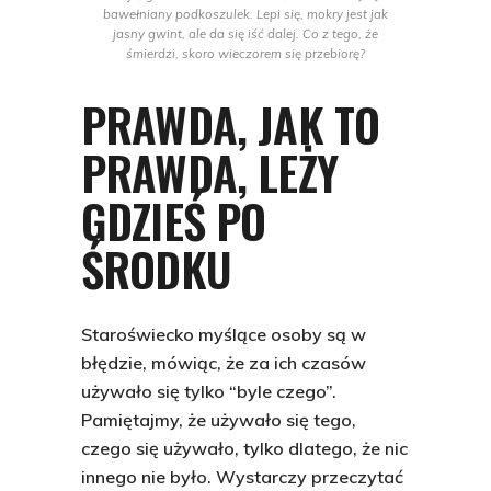
bawełniany podkoszulek. Lepi się, mokry jest jak
jasny gwint, ale da się iść dalej. Co z tego, że
śmierdzi, skoro wieczorem się przebiorę?
PRAWDA, JAK TO
PRAWDA, LEŻY
GDZIEŚ PO
ŚRODKU
Staroświecko myślące osoby są w
błędzie, mówiąc, że za ich czasów
używało się tylko “byle czego”.
Pamiętajmy, że używało się tego,
czego się używało, tylko dlatego, że nic
innego nie było. Wystarczy przeczytać