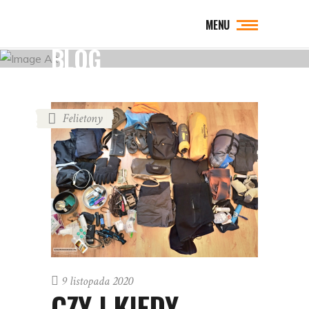
MENU
BLOG
Felietony
9 listopada 2020
CZY I KIEDY