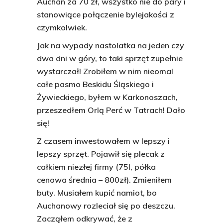
Auchan za 70 zł, wszystko nie do pary i
stanowiące połączenie bylejakości z
czymkolwiek.
Jak na wypady nastolatka na jeden czy
dwa dni w góry, to taki sprzęt zupełnie
wystarczał! Zrobiłem w nim nieomal
całe pasmo Beskidu Śląskiego i
Żywieckiego, byłem w Karkonoszach,
przeszedłem Orlą Perć w Tatrach! Dało
się!
Z czasem inwestowałem w lepszy i
lepszy sprzęt. Pojawił się plecak z
całkiem niezłej firmy (75l, półka
cenowa średnia – 800zł). Zmieniłem
buty. Musiałem kupić namiot, bo
Auchanowy rozleciał się po deszczu.
Zacząłem odkrywać, że z