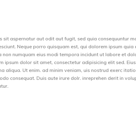
sit aspernatur aut odit aut fugit, sed quia consequuntur m
esciunt. Neque porro quisquam est, qui dolorem ipsum quia 
quia non numquam eius modi tempora incidunt ut labore et dol
psum dolor sit amet, consectetur adipisicing elit sed. Ei
na aliqua. Ut enim. ad minim veniam, uis nostrud exerc itati
odo consequat. Duis aute irure dolr. inreprehen derit in volu
atur.