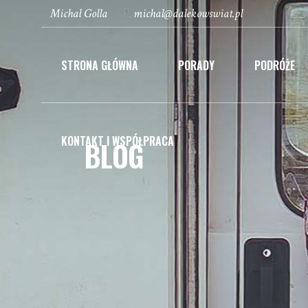
Michał Golla
michal@dalekowswiat.pl
STRONA GŁÓWNA
PORADY
PODRÓŻE
KONTAKT I WSPÓŁPRACA
BLOG