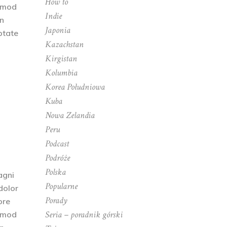
How to
usmod
Indie
on
Japonia
ptate
Kazachstan
Kirgistan
Kolumbia
Korea Południowa
Kuba
Nowa Zelandia
Peru
Podcast
Podróże
Polska
agni
Popularne
dolor
Porady
ore
Seria – poradnik górski
usmod