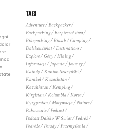
TAGI
Adventure
Backpacker
Backpacking
Bezpieczeństwo
agni
Bikepacking
Biwak
Camping
dolor
Dalekowświat
Destinations
ore
Explore
Góry
Hiking
usmod
Informacje
Japonia
Journey
on
Kaindy
Kanion Szaryńśki
ptate
Karakol
Kazachstan
Kazakhstan
Kemping
Kirgistan
Kolumbia
Korea
Kyrgyzstan
Motywacja
Nature
Pakowanie
Podcast
Podcast Daleko W Świat
Podróż
Podróże
Porady
Przemyślenia