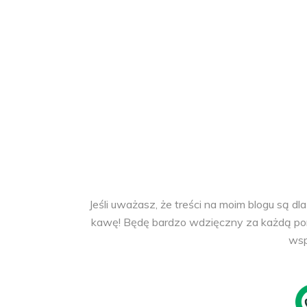
Jeśli uważasz, że treści na moim blogu są d
kawę! Będę bardzo wdzięczny za każdą pomo
wsp