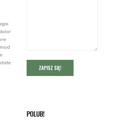
agni
dolor
ore
usmod
on
ptate
ZAPISZ SIĘ!
POLUB!