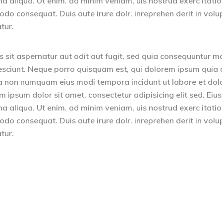
na aliqua. Ut enim. ad minim veniam, uis nostrud exerc itati
odo consequat. Duis aute irure dolr. inreprehen derit in volu
atur.
sit aspernatur aut odit aut fugit, sed quia consequuntur m
esciunt. Neque porro quisquam est, qui dolorem ipsum quia 
quia non numquam eius modi tempora incidunt ut labore et dol
psum dolor sit amet, consectetur adipisicing elit sed. Ei
na aliqua. Ut enim. ad minim veniam, uis nostrud exerc itati
odo consequat. Duis aute irure dolr. inreprehen derit in volu
atur.