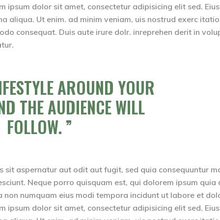
psum dolor sit amet, consectetur adipisicing elit sed. Ei
na aliqua. Ut enim. ad minim veniam, uis nostrud exerc itati
odo consequat. Duis aute irure dolr. inreprehen derit in volu
atur.
LIFESTYLE AROUND YOUR
ND THE AUDIENCE WILL
FOLLOW.
sit aspernatur aut odit aut fugit, sed quia consequuntur m
esciunt. Neque porro quisquam est, qui dolorem ipsum quia 
quia non numquam eius modi tempora incidunt ut labore et dol
psum dolor sit amet, consectetur adipisicing elit sed. Ei