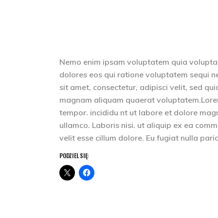
Nemo enim ipsam voluptatem quia voluptas 
dolores eos qui ratione voluptatem sequi n
sit amet, consectetur, adipisci velit, sed 
magnam aliquam quaerat voluptatem.Lorem i
tempor. incididu nt ut labore et dolore mag
ullamco. Laboris nisi. ut aliquip ex ea comm
velit esse cillum dolore. Eu fugiat nulla pari
PODZIEL SIĘ: