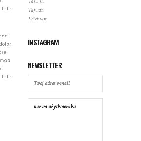
on
Taiwan
ptate
Tajwan
Wietnam
agni
INSTAGRAM
dolor
ore
usmod
NEWSLETTER
on
ptate