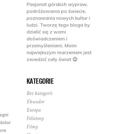
Pasjonat górskich wypraw,
podróżowania po świecie,
poznawania nowych kultur i
ludzi. Tworzę tego bloga by
dzielić się z wami
doświadczeniem i
przemyśleniami. Moim
największym marzeniem jest
zwiedzić cały świat 😉
KATEGORIE
Bez kategorii
Ekwador
Europa
agni
Felietony
dolor
Filmy
ore