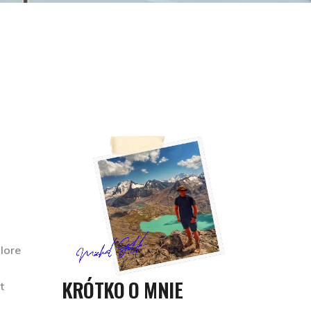
olore
KRÓTKO O MNIE
t