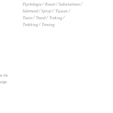
Psychologia
Rower
Sakwiarstwo
Solotravel
Sprzęt
Tajwan
Tanio
Travel
Treking
Trekking
Trening
aw mi
woje