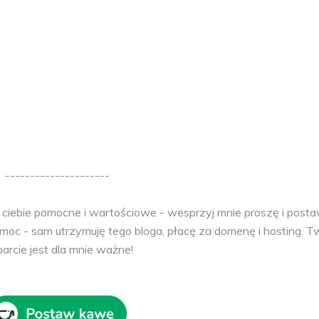
---------------------
la ciebie pomocne i wartościowe - wesprzyj mnie proszę i post
c - sam utrzymuję tego bloga, płacę za domenę i hosting. T
arcie jest dla mnie ważne!