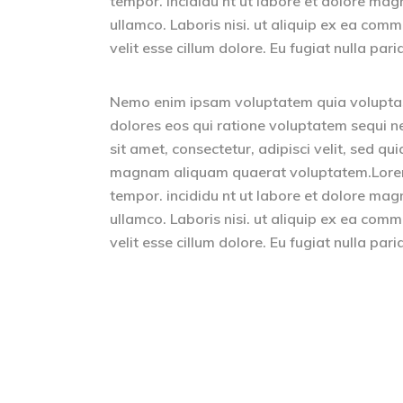
tempor. incididu nt ut labore et dolore mag
ullamco. Laboris nisi. ut aliquip ex ea comm
velit esse cillum dolore. Eu fugiat nulla pari
Nemo enim ipsam voluptatem quia voluptas 
dolores eos qui ratione voluptatem sequi n
sit amet, consectetur, adipisci velit, sed 
magnam aliquam quaerat voluptatem.Lorem i
tempor. incididu nt ut labore et dolore mag
ullamco. Laboris nisi. ut aliquip ex ea comm
velit esse cillum dolore. Eu fugiat nulla pari