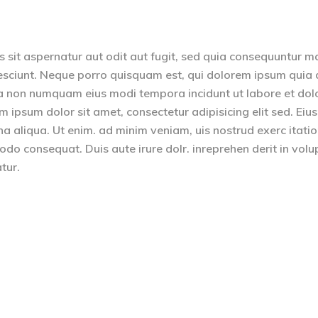
sit aspernatur aut odit aut fugit, sed quia consequuntur m
esciunt. Neque porro quisquam est, qui dolorem ipsum quia 
quia non numquam eius modi tempora incidunt ut labore et dol
psum dolor sit amet, consectetur adipisicing elit sed. Ei
na aliqua. Ut enim. ad minim veniam, uis nostrud exerc itati
odo consequat. Duis aute irure dolr. inreprehen derit in volu
atur.