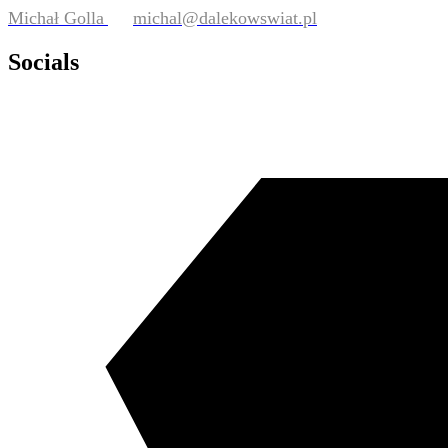
Michał Golla
michal@dalekowswiat.pl
Socials