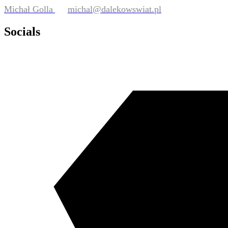
Michał Golla
michal@dalekowswiat.pl
Socials