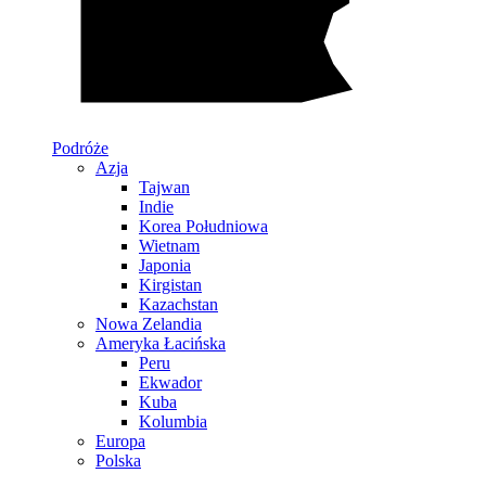
Podróże
Azja
Tajwan
Indie
Korea Południowa
Wietnam
Japonia
Kirgistan
Kazachstan
Nowa Zelandia
Ameryka Łacińska
Peru
Ekwador
Kuba
Kolumbia
Europa
Polska