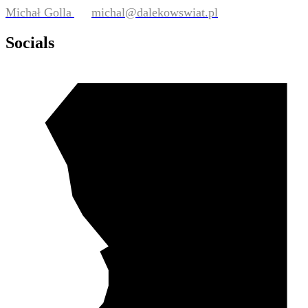
Michał Golla
michal@dalekowswiat.pl
Socials