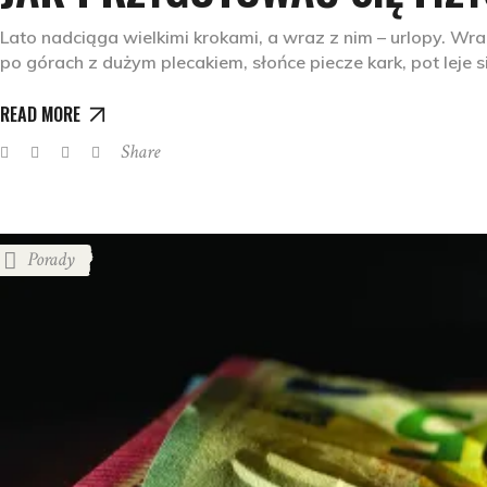
Lato nadciąga wielkimi krokami, a wraz z nim – urlopy. Wraz
po górach z dużym plecakiem, słońce piecze kark, pot leje 
READ MORE
Share
Porady