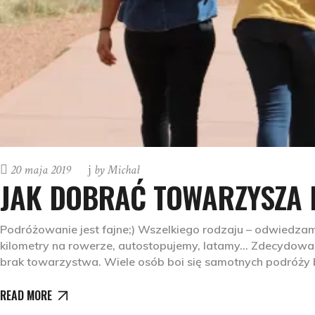
20 maja 2019
by
Michał
JAK DOBRAĆ TOWARZYSZA
Podróżowanie jest fajne;) Wszelkiego rodzaju – odwiedza
kilometry na rowerze, autostopujemy, latamy… Zdecydowa
brak towarzystwa. Wiele osób boi się samotnych podróży bą
READ MORE