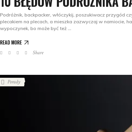
10 BŁĘDÓW PODRÓŻNIKA 
Podróżnik, backpacker, włóczykij, poszukiwacz przygód cz
plecakiem na plecach, a mieszka zazwyczaj w namiocie, ha
wypoczynek, bo może być też
READ MORE
Share
Porady