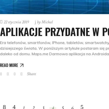
22 stycznia 2019
by
Michał
APLIKACJE PRZYDATNE W 
Era telefonów, smartfonów, IPhone, tabletów, smartwatchy.
dzisiejszego świata. W poniższym artykule postaram się prz
daleko od domu. Maps.me Darmowa aplikacja na Androida
READ MORE
Share
1
2
3
4
5
6